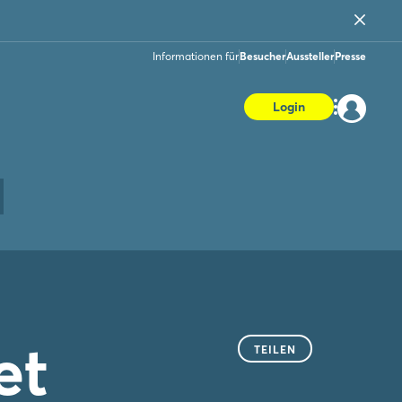
Informationen für
Besucher
Aussteller
Presse
Login
et
TEILEN