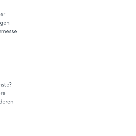
der
ngen
chmesse
nste?
ere
deren