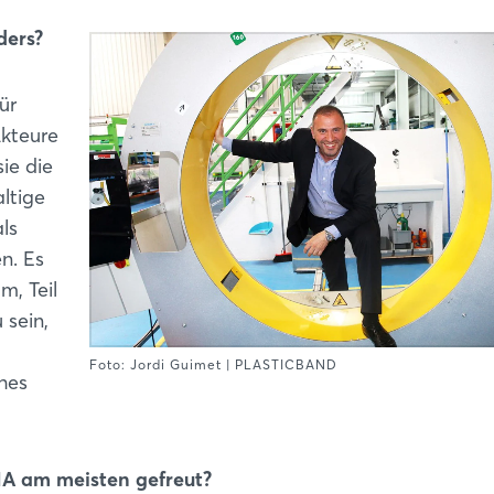
ders?
ür
Akteure
ie die
ltige
ls
n. Es
m, Teil
 sein,
Foto: Jordi Guimet | PLASTICBAND
hes
NA am meisten gefreut?