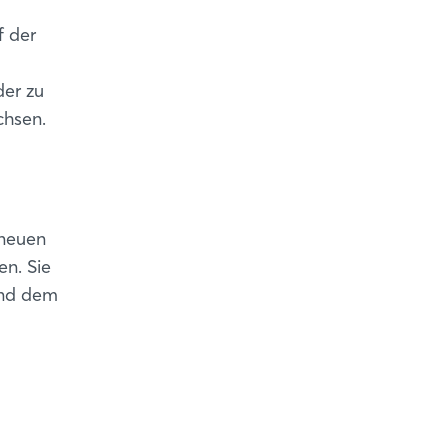
f der
der zu
chsen.
 neuen
n. Sie
und dem