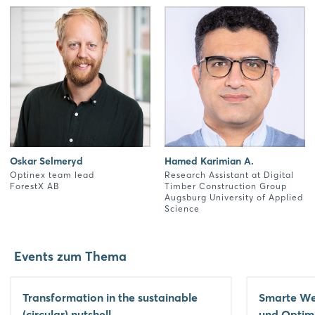
Oskar Selmeryd
Hamed Karimian A.
Optinex team lead
Research Assistant at Digital
ForestX AB
Timber Construction Group
Augsburg University of Applied
Science
Events zum Thema
Transformation in the sustainable
Smarte Wer
(circular) nutshell
und Optimi