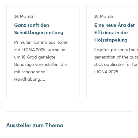
24. Mai 2025
20. Mai 2025
Ganz sanft den
Eine neue Ära der
Schnittbogen entlang
Effizienz in der
Holzstapelung
Primultini kommt aus Italien
zur LIGNA 2025, um seine
ErgoTak presents the 
Login
um 18 Grad geneigte
generation of the aut
Bandsäge vorzustellen, die
stick applicator for fork
mit schonender
LIGNA 2025.
Einloggen
Handhabung, ...
Passwort vergessen?
Noch nicht angemeldet?
Jetzt registrieren
Aussteller zum Thema