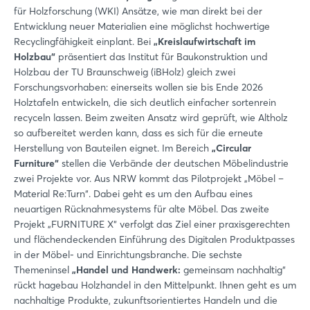
für Holzforschung (WKI) Ansätze, wie man direkt bei der
Entwicklung neuer Materialien eine möglichst hochwertige
Recyclingfähigkeit einplant. Bei
„Kreislaufwirtschaft im
Holzbau“
präsentiert das Institut für Baukonstruktion und
Holzbau der TU Braunschweig (iBHolz) gleich zwei
Forschungsvorhaben: einerseits wollen sie bis Ende 2026
Holztafeln entwickeln, die sich deutlich einfacher sortenrein
recyceln lassen. Beim zweiten Ansatz wird geprüft, wie Altholz
Login
so aufbereitet werden kann, dass es sich für die erneute
Herstellung von Bauteilen eignet. Im Bereich
„Circular
Furniture“
stellen die Verbände der deutschen Möbelindustrie
Einloggen
zwei Projekte vor. Aus NRW kommt das Pilotprojekt „Möbel –
Material Re:Turn“. Dabei geht es um den Aufbau eines
neuartigen Rücknahmesystems für alte Möbel. Das zweite
Passwort vergessen?
Projekt „FURNITURE X“ verfolgt das Ziel einer praxisgerechten
und flächendeckenden Einführung des Digitalen Produktpasses
in der Möbel- und Einrichtungsbranche. Die sechste
Noch nicht angemeldet?
Themeninsel
„Handel und Handwerk:
gemeinsam nachhaltig“
rückt hagebau Holzhandel in den Mittelpunkt. Ihnen geht es um
Jetzt registrieren
nachhaltige Produkte, zukunftsorientiertes Handeln und die