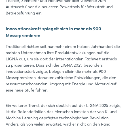
Tischler, Zimmerer und Handwerker aller Gewerke zum
Austausch über die neuesten Powertools für Werkstatt und
Betriebsführung ein.
Noch nicht angemeldet?
Innovationskraft spiegelt sich in mehr als 900
Jetzt registrieren
Messepremieren
Traditionell richten seit nunmehr einem halben Jahrhundert die
meisten Unternehmen ihre Produktentwicklungen auf die
LIGNA aus, um sie dort der internationalen Fachwelt erstmals
zu präsentieren. Dass sich die LIGNA 2025 besonders
innovationsstark zeigte, belegen allein die mehr als 900
Messepremieren, darunter zahlreiche Entwicklungen, die den
ressourcenschonenden Umgang mit Energie und Material auf
eine neue Stufe führen.
Ein weiterer Trend, der sich deutlich auf der LIGNA 2025 zeigte,
ist die Rollendefinition des Menschen inmitten der von KI und
Machine Learning geprägten technologischen Revolution.
Anders, als von vielen erwartet, wird er nicht an den Rand