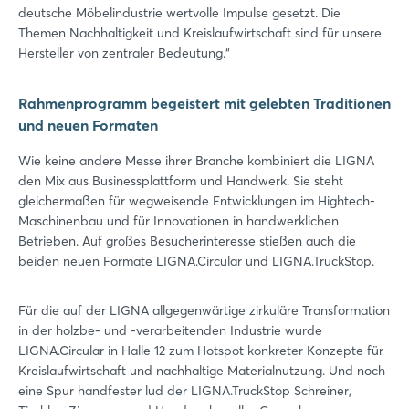
deutsche Möbelindustrie wertvolle Impulse gesetzt. Die
Themen Nachhaltigkeit und Kreislaufwirtschaft sind für unsere
Hersteller von zentraler Bedeutung.“
Rahmenprogramm begeistert mit gelebten Traditionen
und neuen Formaten
Wie keine andere Messe ihrer Branche kombiniert die LIGNA
den Mix aus Businessplattform und Handwerk. Sie steht
gleichermaßen für wegweisende Entwicklungen im Hightech-
Maschinenbau und für Innovationen in handwerklichen
Betrieben. Auf großes Besucherinteresse stießen auch die
beiden neuen Formate LIGNA.Circular und LIGNA.TruckStop.
Login
Für die auf der LIGNA allgegenwärtige zirkuläre Transformation
in der holzbe- und -verarbeitenden Industrie wurde
LIGNA.Circular in Halle 12 zum Hotspot konkreter Konzepte für
Einloggen
Kreislaufwirtschaft und nachhaltige Materialnutzung. Und noch
eine Spur handfester lud der LIGNA.TruckStop Schreiner,
Passwort vergessen?