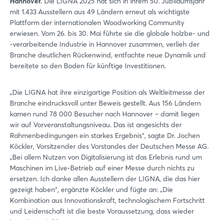
Hannover.
Die LIGNA 2025 hat sich in ihrem 50. Jubiläumsjahr
mit 1.433 Ausstellern aus 49 Ländern erneut als wichtigste
Plattform der internationalen Woodworking Community
erwiesen. Vom 26. bis 30. Mai führte sie die globale holzbe- und
-verarbeitende Industrie in Hannover zusammen, verlieh der
Branche deutlichen Rückenwind, entfachte neue Dynamik und
bereitete so den Boden für künftige Investitionen.
„Die LIGNA hat ihre einzigartige Position als Weltleitmesse der
Branche eindrucksvoll unter Beweis gestellt. Aus 156 Ländern
kamen rund 78 000 Besucher nach Hannover – damit liegen
wir auf Vorveranstaltungsniveau. Das ist angesichts der
Rahmenbedingungen ein starkes Ergebnis“, sagte Dr. Jochen
Köckler, Vorsitzender des Vorstandes der Deutschen Messe AG.
„Bei allem Nutzen von Digitalisierung ist das Erlebnis rund um
Maschinen im Live-Betrieb auf einer Messe durch nichts zu
ersetzen. Ich danke allen Ausstellern der LIGNA, die das hier
gezeigt haben“, ergänzte Köckler und fügte an: „Die
Kombination aus Innovationskraft, technologischem Fortschritt
und Leidenschaft ist die beste Voraussetzung, dass wieder