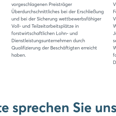
vorgeschlagenen Preisträger
V
Überdurchschnittliches bei der Erschließung
F
und bei der Sicherung wettbewerbsfähiger
V
Voll- und Teilzeitarbeitsplätze in
W
forstwirtschaftlichen Lohn- und
J
Login
Dienstleistungsunternehmen durch
s
Qualifizierung der Beschäftigten erreicht
W
Einloggen
haben.
f
D
Passwort vergessen?
Noch nicht angemeldet?
Jetzt registrieren
te sprechen Sie un