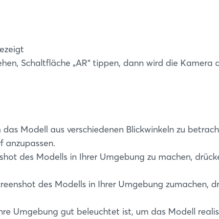
ezeigt
Login
en, Schaltfläche „AR“ tippen, dann wird die Kamera ak
Einloggen
Passwort vergessen?
das Modell aus verschiedenen Blickwinkeln zu betrac
Noch nicht angemeldet?
f anzupassen.
hot des Modells in Ihrer Umgebung zu machen, drücken 
Jetzt registrieren
reenshot des Modells in Ihrer Umgebung zumachen, drüc
hre Umgebung gut beleuchtet ist, um das Modell realist