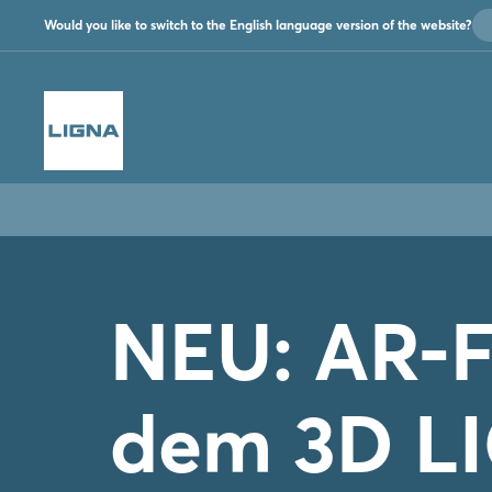
Would you like to switch to the English language version of the website?
NEU: AR-F
dem 3D L