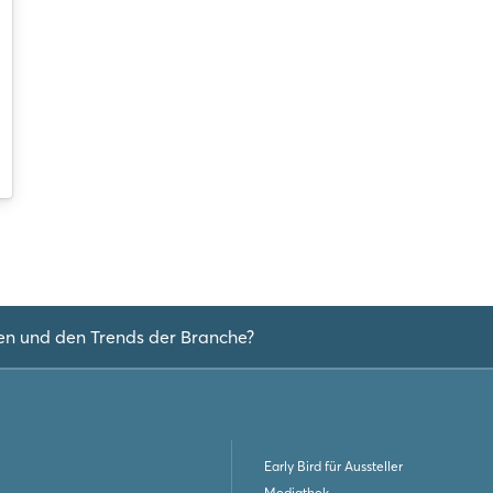
Noch nicht angemeldet?
Jetzt registrieren
en und den Trends der Branche?
Early Bird für Aussteller
Mediathek