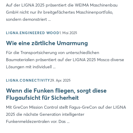
Noch nicht angemeldet?
Auf der LIGNA 2025 präsentiert die WEIMA Maschinenbau
GmbH nicht nur ihr breitgefächertes Maschinenportfolio,
Jetzt registrieren
sondern demonstriert ...
LIGNA.ENGINEERED WOOD
1. Mai 2025
Wie eine zärtliche Umarmung
Für die Transportsicherung von unterschiedlichen
Baumaterialien präsentiert auf der LIGNA 2025 Mosca diverse
Lösungen mit individuell ...
LIGNA.CONNECTIVITY
29. Apr. 2025
Wenn die Funken fliegen, sorgt diese
Flugaufsicht für Sicherheit
Mit GreCon Mission Control stellt Fagus-GreCon auf der LIGNA
2025 die nächste Generation intelligenter
Funkenmeldezentralen vor. Das ...