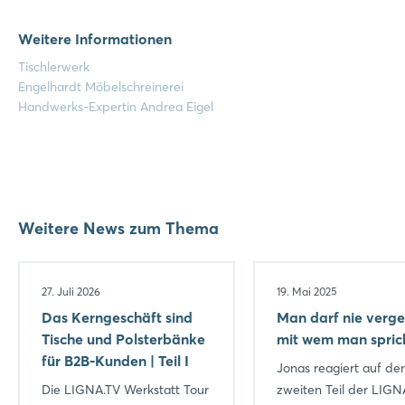
Weitere Informationen
Tischlerwerk
Login
Engelhardt Möbelschreinerei
Handwerks-Expertin Andrea Eigel
Einloggen
Passwort vergessen?
Weitere News zum Thema
Noch nicht angemeldet?
Jetzt registrieren
27. Juli 2026
19. Mai 2025
Das Kerngeschäft sind
Man darf nie verge
Tische und Polsterbänke
mit wem man spric
für B2B-Kunden | Teil I
Jonas reagiert auf de
Die LIGNA.TV Werkstatt Tour
zweiten Teil der LIGN