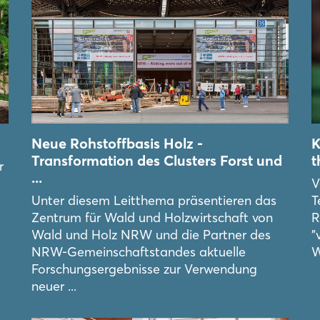
Neue Rohstoffbasis Holz -
K
Transformation des Clusters Forst und
t
r
...
V
s
Unter diesem Leitthema präsentieren das
T
Zentrum für Wald und Holzwirtschaft von
R
Wald und Holz NRW und die Partner des
"
NRW-Gemeinschaftstandes aktuelle
W
Forschungsergebnisse zur Verwendung
neuer ...