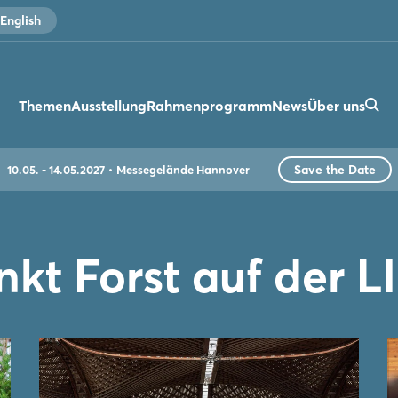
English
Themen
Ausstellung
Rahmenprogramm
News
Über uns
Save the Date
10.05. - 14.05.2027
Messegelände Hannover
kt Forst auf der 