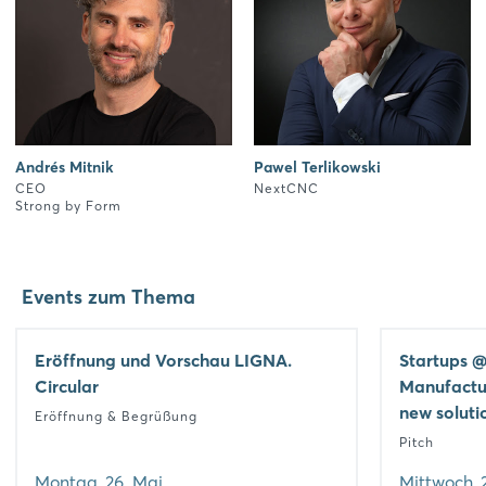
Andrés Mitnik
Pawel Terlikowski
CEO
NextCNC
Strong by Form
Events zum Thema
Eröffnung und Vorschau LIGNA.
Startups @
Circular
Manufactur
new soluti
Eröffnung & Begrüßung
Pitch
Montag, 26. Mai
Mittwoch, 